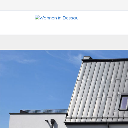
icon-search-button
icon-contactform-button
telefon-header
email-heade