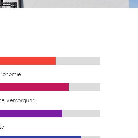
tronomie
che Versorgung
ta