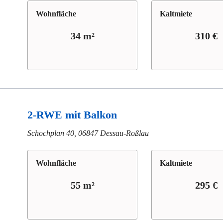
Wohn­fläche
Kaltmiete
34 m²
310 €
2-RWE mit Balkon
Schochplan 40, 06847 Dessau-Roßlau
Wohn­fläche
Kaltmiete
55 m²
295 €