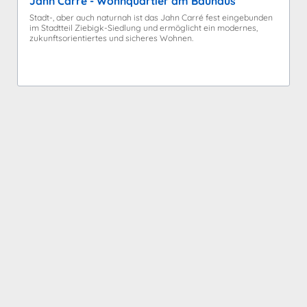
Jahn Carré - Wohnquartier am Bauhaus
Stadt-, aber auch naturnah ist das Jahn Carré fest eingebunden
im Stadtteil Ziebigk-Siedlung und ermöglicht ein modernes,
zukunftsorientiertes und sicheres Wohnen.