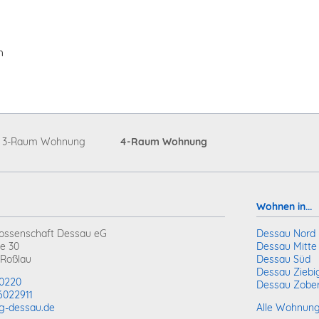
h
3-Raum Wohnung
4-Raum Wohnung
Wohnen in...
ssenschaft Dessau eG
Dessau Nord
e 30
Dessau Mitte
Roßlau
Dessau Süd
Dessau Ziebi
0220
Dessau Zobe
6022911
g-dessau.de
Alle Wohnung