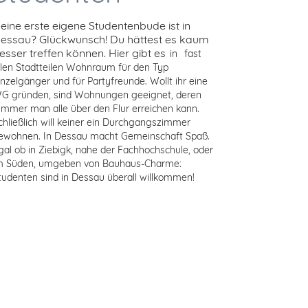
eine erste eigene Studentenbude ist in
essau? Glückwunsch! Du hättest es kaum
esser treffen können. Hier gibt es
in
fast
llen Stadtteilen Wohnraum für den Typ
inzelgänger und für Partyfreunde. Wollt ihr eine
G gründen, sind Wohnungen geeignet, deren
immer man alle über den Flur erreichen kann.
chließlich will keiner ein Durchgangszimmer
ewohnen. In Dessau macht Gemeinschaft Spaß.
gal ob in Ziebigk, nahe der Fachhochschule, oder
m Süden, umgeben von Bauhaus-Charme:
tudenten sind in Dessau überall willkommen!