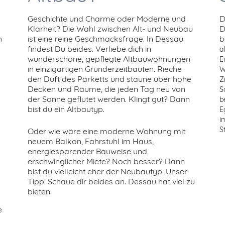
Geschichte und Charme oder Moderne und
D
Klarheit? Die Wahl zwischen Alt- und Neubau
D
h
ist eine reine Geschmacksfrage. In Dessau
b
findest Du beides. Verliebe dich in
a
wunderschöne, gepflegte Altbauwohnungen
E
in einzigartigen Gründerzeitbauten. Rieche
W
den Duft des Parketts und staune über hohe
Z
Decken und Räume, die jeden Tag neu von
S
der Sonne geflutet werden. Klingt gut? Dann
b
bist du ein Altbautyp.
E
i
S
Oder wie wäre eine moderne Wohnung mit
neuem Balkon, Fahrstuhl im Haus,
energiesparender Bauweise und
erschwinglicher Miete? Noch besser? Dann
bist du vielleicht eher der Neubautyp. Unser
Tipp: Schaue dir beides an. Dessau hat viel zu
bieten.
e