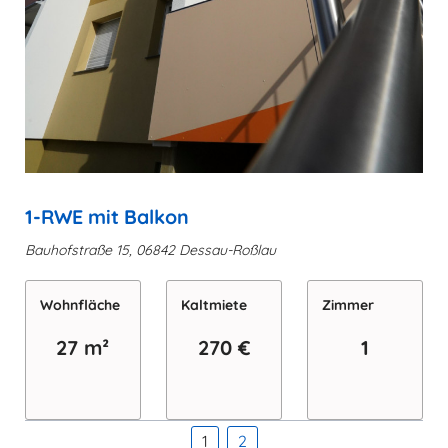
1-RWE mit Balkon
Bauhofstraße 15, 06842 Dessau-Roßlau
Wohn­fläche
Kaltmiete
Zimmer
27 m²
270 €
1
1
2