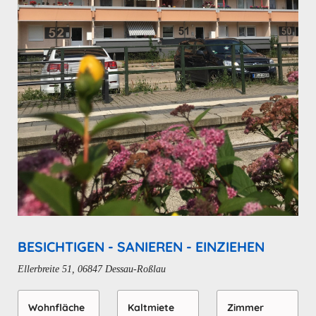
BESICHTIGEN - SANIEREN - EINZIEHEN
Ellerbreite 51, 06847 Dessau-Roßlau
Wohn­fläche
Kaltmiete
Zimmer