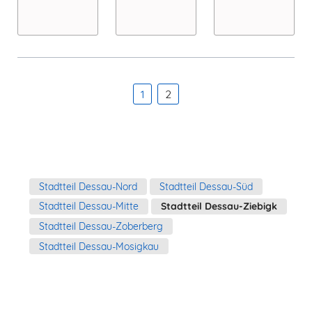
1
2
Navigation
Stadtteil Dessau-Nord
Stadtteil Dessau-Süd
überspringen
Stadtteil Dessau-Mitte
Stadtteil Dessau-Ziebigk
Stadtteil Dessau-Zoberberg
Stadtteil Dessau-Mosigkau