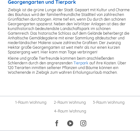
Georgengarten und Tierpark
Ziebigk ist die grüne Lunge der Stadt. Gepaart mit Kultur und Charme
des Bauhaus wird der familienfreundliche Stadtteil von zahlreichen
Grünflächen durchzogen. Atme tief ein, wenn Du durch den schönen
Georgengarten spazierst. Neben den Wörlitzer Anlagen ist dies der
kunsthistorisch bedeutendste Landschaftspark im schönen
Gartenreich. Das historische Schloss auf dem Gelände beherbergt die
Anhaltische Gemäldegalerie mit einer Sammlung altdeutscher und
niederländischer Malerei sowie zahlreiche Grafiken. Der zwanzig
Hektar große Georgengarten ist weit mehr als nur einen kurzen
Spaziergang wert. Hier kann man Tage verbringen!
Kleine und große Tierfreunde kommen beim anschließenden
Schlendern durch den angrenzenden
Tierpark
auf ihre Kosten. Über
120 Tierarten inmitten seltener Pflanzen und Bäume können ein
Wochenende in Ziebigk zum wahren Erholungsurlaub machen.
Navigation
1-Raum Wohnung
2-Raum Wohnung
3-Raum Wohnung
überspringen
4-Raum Wohnung