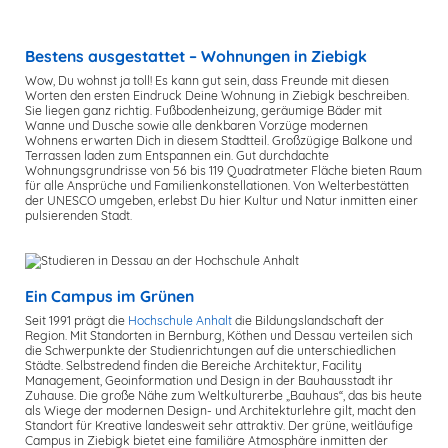
Bestens ausgestattet – Wohnungen in Ziebigk
Wow, Du wohnst ja toll! Es kann gut sein, dass Freunde mit diesen
Worten den ersten Eindruck Deine Wohnung in Ziebigk beschreiben.
Sie liegen ganz richtig. Fußbodenheizung, geräumige Bäder mit
Wanne und Dusche sowie alle denkbaren Vorzüge modernen
Wohnens erwarten Dich in diesem Stadtteil. Großzügige Balkone und
Terrassen laden zum Entspannen ein. Gut durchdachte
Wohnungsgrundrisse von 56 bis 119 Quadratmeter Fläche bieten Raum
für alle Ansprüche und Familienkonstellationen. Von Welterbestätten
der UNESCO umgeben, erlebst Du hier Kultur und Natur inmitten einer
pulsierenden Stadt.
Ein Campus im Grünen
Seit 1991 prägt die
Hochschule Anhalt
die Bildungslandschaft der
Region. Mit Standorten in Bernburg, Köthen und Dessau verteilen sich
die Schwerpunkte der Studienrichtungen auf die unterschiedlichen
Städte. Selbstredend finden die Bereiche Architektur, Facility
Management, Geoinformation und Design in der Bauhausstadt ihr
Zuhause. Die große Nähe zum Weltkulturerbe „Bauhaus“, das bis heute
als Wiege der modernen Design- und Architekturlehre gilt, macht den
Standort für Kreative landesweit sehr attraktiv. Der grüne, weitläufige
Campus in Ziebigk bietet eine familiäre Atmosphäre inmitten der